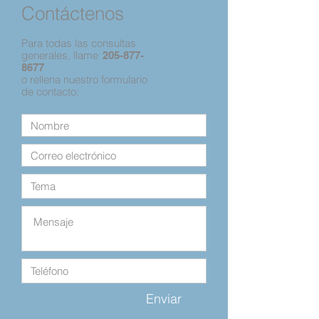
Contáctenos
Para todas las consultas
generales, llame
205-877-
8677
o rellena nuestro formulario
de contacto:
Enviar