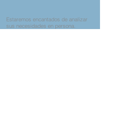
Estaremos encantados de analizar
sus necesidades en persona.
Estamos ubicados en
:
PrEP de Ciudad Mágica
3220 5th Avenue South, Suite 100
Birmingham, AL 35222
FARMACIA AVITA
3220 5th Avenue South, Suite 110
Birmingham, AL 35222
205-847-5390
PrEP de Ciudad Mágica
3220 5th Avenue South, Suite 100
Birmingham, AL 35222